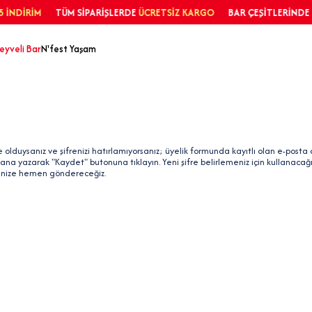
İRİM
TÜM SİPARİŞLERDE
ÜCRETSİZ KARGO
BAR ÇEŞİTLERİNDE
%25 
eyveli Bar
N'fest Yaşam
 olduysanız ve şifrenizi hatırlamıyorsanız; üyelik formunda kayıtlı olan e-posta 
ana yazarak "Kaydet" butonuna tıklayın. Yeni şifre belirlemeniz için kullanacağın
inize hemen göndereceğiz.