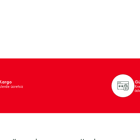
 Kargo
Gü
şlerde ücretsiz
Kre
öd