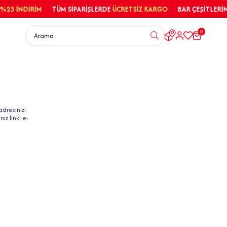
İNDİRİM
TÜM SİPARİŞLERDE
ÜCRETSİZ KARGO
BAR ÇEŞİTLERİNDE
%
0
adresinizi
ız linki e-