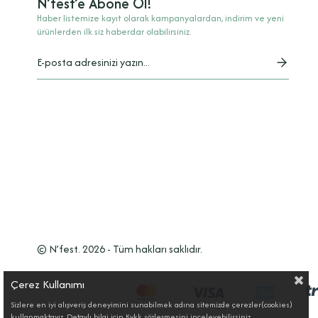
N’fest’e Abone Ol!
Haber listemize kayıt olarak kampanyalardan, indirim ve yeni
ürünlerden ilk siz haberdar olabilirsiniz.
© N’fest. 2026 - Tüm hakları saklıdır.
Çerez Kullanımı
Sizlere en iyi alışveriş deneyimini sunabilmek adına sitemizde çerezler(cookies)
kullanmaktayız. Detaylı bilgi için Kvkk sözleşmesini inceleyebilirsiniz.