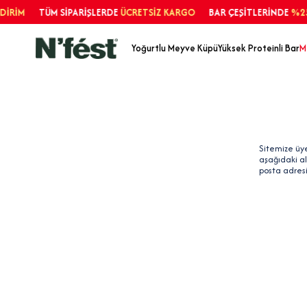
M
TÜM SİPARİŞLERDE
ÜCRETSİZ KARGO
BAR ÇEŞİTLERİNDE
%25 İND
Yoğurtlu Meyve Küpü
Yüksek Proteinli Bar
M
Sitemize üye
aşağıdaki al
posta adres