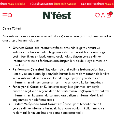
NDE
%25 İNDİRİM
TÜM SİPARİŞLERDE
ÜCRETSİZ KARGO
BAR ÇEŞİTLERİNDE
%25 İNDİ
0
Çerez Türleri
Ana kullanım amacı kullanıcılara kolaylık sağlamak olan çerezler, temel olarak 4
ana grupta toplanmaktadır:
Oturum Çerezleri:
Internet sayfaları arasında bilgi taşınması ve
kullanıcı tarafından girilen bilgilerin sistemsel olarak hatırlanması gibi
çeşitli özelliklerden faydalanmaya olanak sağlayan çerezlerdir ve
internet sitesine ait fonksiyonların düzgün bir şekilde işleyebilmesi için
gereklidir.
Performans Çerezleri:
Sayfaların ziyaret edilme frekansı, olası hata
iletileri, kullanıcıların ilgili sayfada harcadıkları toplam zaman ile birlikte
siteyi kullanım desenleri konularında bilgi toplayan çerezlerdir ve
internet sitesinin performansını arttırma amacıyla kullanılmaktadır.
Fonksiyonel Çerezler:
Kullanıcıya kolaylık sağlanması amacıyla
önceden seçili olan seçeneklerin hatırlatılmasını sağlayan çerezlerdir ve
internet sitesi kapsamında kullanıcılara gelişmiş Internet özellikleri
sağlanmasını hedeflemektedir.
Reklam Ve Üçüncü Taraf Çerezleri:
Üçüncü parti tedarikçilere ait
çerezlerdir ve internet sitesindeki bazı fonksiyonların kullanımına ve
reklam takibinin yapılmasına olanak sağlamaktadır.