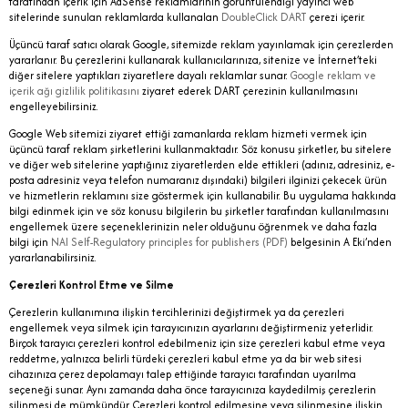
tarafından İçerik için AdSense reklamlarının görüntülendiği yayıncı web
sitelerinde sunulan reklamlarda kullanalan
DoubleClick DART
çerezi içerir.
Üçüncü taraf satıcı olarak Google, sitemizde reklam yayınlamak için çerezlerden
yararlanır. Bu çerezlerini kullanarak kullanıcılarınıza, sitenize ve İnternet’teki
diğer sitelere yaptıkları ziyaretlere dayalı reklamlar sunar.
Google reklam ve
içerik ağı gizlilik politikasını
ziyaret ederek DART çerezinin kullanılmasını
engelleyebilirsiniz.
Google Web sitemizi ziyaret ettiği zamanlarda reklam hizmeti vermek için
üçüncü taraf reklam şirketlerini kullanmaktadır. Söz konusu şirketler, bu sitelere
ve diğer web sitelerine yaptığınız ziyaretlerden elde ettikleri (adınız, adresiniz, e-
posta adresiniz veya telefon numaranız dışındaki) bilgileri ilginizi çekecek ürün
ve hizmetlerin reklamını size göstermek için kullanabilir. Bu uygulama hakkında
bilgi edinmek için ve söz konusu bilgilerin bu şirketler tarafından kullanılmasını
engellemek üzere seçeneklerinizin neler olduğunu öğrenmek ve daha fazla
bilgi için
NAI Self-Regulatory principles for publishers (PDF)
belgesinin A Eki’nden
yararlanabilirsiniz.
Çerezleri Kontrol Etme ve Silme
Çerezlerin kullanımına ilişkin tercihlerinizi değiştirmek ya da çerezleri
engellemek veya silmek için tarayıcınızın ayarlarını değiştirmeniz yeterlidir.
Birçok tarayıcı çerezleri kontrol edebilmeniz için size çerezleri kabul etme veya
reddetme, yalnızca belirli türdeki çerezleri kabul etme ya da bir web sitesi
cihazınıza çerez depolamayı talep ettiğinde tarayıcı tarafından uyarılma
seçeneği sunar. Aynı zamanda daha önce tarayıcınıza kaydedilmiş çerezlerin
silinmesi de mümkündür. Çerezleri kontrol edilmesine veya silinmesine ilişkin