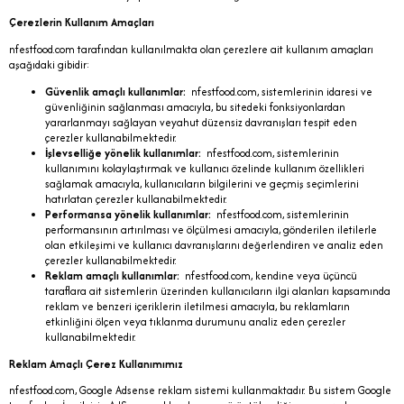
Çerezlerin Kullanım Amaçları
nfestfood.com tarafından kullanılmakta olan çerezlere ait kullanım amaçları
aşağıdaki gibidir:
Güvenlik amaçlı kullanımlar:
nfestfood.com, sistemlerinin idaresi ve
güvenliğinin sağlanması amacıyla, bu sitedeki fonksiyonlardan
yararlanmayı sağlayan veyahut düzensiz davranışları tespit eden
çerezler kullanabilmektedir.
İşlevselliğe yönelik kullanımlar:
nfestfood.com, sistemlerinin
kullanımını kolaylaştırmak ve kullanıcı özelinde kullanım özellikleri
sağlamak amacıyla, kullanıcıların bilgilerini ve geçmiş seçimlerini
hatırlatan çerezler kullanabilmektedir.
Performansa yönelik kullanımlar:
nfestfood.com, sistemlerinin
performansının artırılması ve ölçülmesi amacıyla, gönderilen iletilerle
olan etkileşimi ve kullanıcı davranışlarını değerlendiren ve analiz eden
çerezler kullanabilmektedir.
Reklam amaçlı kullanımlar:
nfestfood.com, kendine veya üçüncü
taraflara ait sistemlerin üzerinden kullanıcıların ilgi alanları kapsamında
reklam ve benzeri içeriklerin iletilmesi amacıyla, bu reklamların
etkinliğini ölçen veya tıklanma durumunu analiz eden çerezler
kullanabilmektedir.
Reklam Amaçlı Çerez Kullanımımız
nfestfood.com, Google Adsense reklam sistemi kullanmaktadır. Bu sistem Google