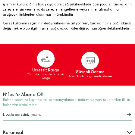
işlemler kullandığınız tarayıcıya göre değişebilmektedir. Bazı popüler tarayıcıların
çerezlere izin verme ya da çerezleri engelleme veya silme talimatlarına
aşağıdaki linklerden ulaşılması mümkündür.
Çerez kullanım seçiminin değiştirilmesine ait yöntem, tarayıcı tipine bağlı olarak
değişmekte olup, ilgili hizmet sağlayıcıdan dilendiği zaman öğrenilebilmektedir.
Ücretsiz Kargo
Güvenli Ödeme
Tüm siparişlerde ücretsiz
Kredi kartı ile güvenli ödeme
kargo
N’fest’e Abone Ol!
Haber listemize kayıt olarak kampanyalardan, indirim ve yeni ürünlerden ilk siz
haberdar olabilirsiniz.
Kurumsal